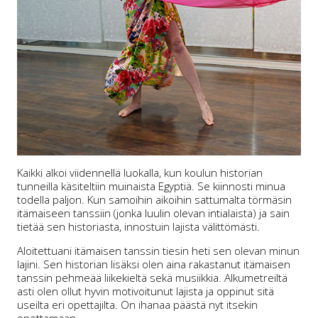
Kaikki alkoi viidennellä luokalla, kun koulun historian
tunneilla käsiteltiin muinaista Egyptiä. Se kiinnosti minua
todella paljon. Kun samoihin aikoihin sattumalta törmäsin
itämaiseen tanssiin (jonka luulin olevan intialaista) ja sain
tietää sen historiasta, innostuin lajista välittömästi.
Aloitettuani itämaisen tanssin tiesin heti sen olevan minun
lajini. Sen historian lisäksi olen aina rakastanut itämaisen
tanssin pehmeää liikekieltä sekä musiikkia. Alkumetreiltä
asti olen ollut hyvin motivoitunut lajista ja oppinut sitä
useilta eri opettajilta. On ihanaa päästä nyt itsekin
opettamaan.